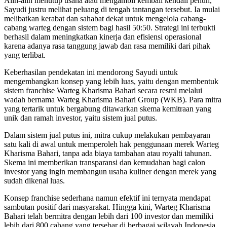
Alih-alih menutup usaha atau mengambil kembali kendali penuh,
Sayudi justru melihat peluang di tengah tantangan tersebut. Ia mulai
melibatkan kerabat dan sahabat dekat untuk mengelola cabang-
cabang warteg dengan sistem bagi hasil 50:50. Strategi ini terbukti
berhasil dalam meningkatkan kinerja dan efisiensi operasional
karena adanya rasa tanggung jawab dan rasa memiliki dari pihak
yang terlibat.
Keberhasilan pendekatan ini mendorong Sayudi untuk
mengembangkan konsep yang lebih luas, yaitu dengan membentuk
sistem franchise Warteg Kharisma Bahari secara resmi melalui
wadah bernama Warteg Kharisma Bahari Group (WKB). Para mitra
yang tertarik untuk bergabung ditawarkan skema kemitraan yang
unik dan ramah investor, yaitu sistem jual putus.
Dalam sistem jual putus ini, mitra cukup melakukan pembayaran
satu kali di awal untuk memperoleh hak penggunaan merek Warteg
Kharisma Bahari, tanpa ada biaya tambahan atau royalti tahunan.
Skema ini memberikan transparansi dan kemudahan bagi calon
investor yang ingin membangun usaha kuliner dengan merek yang
sudah dikenal luas.
Konsep franchise sederhana namun efektif ini ternyata mendapat
sambutan positif dari masyarakat. Hingga kini, Warteg Kharisma
Bahari telah bermitra dengan lebih dari 100 investor dan memiliki
lebih dari 800 cabang yang tersebar di berbagai wilayah Indonesia.