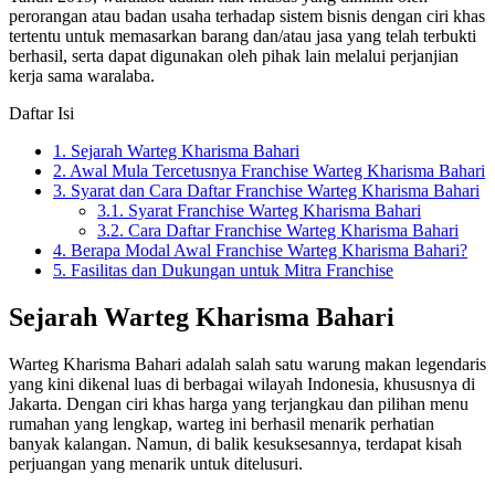
perorangan atau badan usaha terhadap sistem bisnis dengan ciri khas
tertentu untuk memasarkan barang dan/atau jasa yang telah terbukti
berhasil, serta dapat digunakan oleh pihak lain melalui perjanjian
kerja sama waralaba.
Daftar Isi
1.
Sejarah Warteg Kharisma Bahari
2.
Awal Mula Tercetusnya Franchise Warteg Kharisma Bahari
3.
Syarat dan Cara Daftar Franchise Warteg Kharisma Bahari
3.1.
Syarat Franchise Warteg Kharisma Bahari
3.2.
Cara Daftar Franchise Warteg Kharisma Bahari
4.
Berapa Modal Awal Franchise Warteg Kharisma Bahari?
5.
Fasilitas dan Dukungan untuk Mitra Franchise
Sejarah Warteg Kharisma Bahari
Warteg Kharisma Bahari adalah salah satu warung makan legendaris
yang kini dikenal luas di berbagai wilayah Indonesia, khususnya di
Jakarta. Dengan ciri khas harga yang terjangkau dan pilihan menu
rumahan yang lengkap, warteg ini berhasil menarik perhatian
banyak kalangan. Namun, di balik kesuksesannya, terdapat kisah
perjuangan yang menarik untuk ditelusuri.