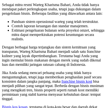
Sebagai mitra resmi Warteg Kharisma Bahari, Anda tidak hanya
mendapat paket perlengkapan usaha, tetapi juga dukungan dalam
pengelolaan bisnis. Beberapa fasilitas yang ditawarkan antara lain:
Panduan sistem operasional warteg yang telah terstruktur.
Contoh laporan keuangan dan standar manajemen.
Estimasi pengeluaran bulanan serta proyeksi omzet, sehingga
mitra dapat memperkirakan potensi keuntungan secara
realistis.
Dengan berbagai harga terjangkau dan sistem kemitraan yang
transparan, Warteg Kharisma Bahari menjadi salah satu franchise
kuliner yang layak dipertimbangkan. Terutama bagi Anda yang
ingin memulai bisnis makanan dengan merek yang sudah dikenal
luas dan memiliki jaringan ratusan cabang di Indonesia.
Jika Anda sedang mencari peluang usaha yang tidak hanya
menguntungkan, tetapi juga memberikan penghasilan pasif secara
konsisten dalam jangka panjang, maka
franchise bisnis kost
bisa
menjadi pilihan yang sangat tepat. Berbeda dengan bisnis musiman
yang mengikuti tren, bisnis properti seperti rumah kost memiliki
permintaan yang stabil karena menyasar kebutuhan dasar: tempat
tinggal.
Bisnis kos kosan
, terutama di kota-kota besar dan daerah dekat