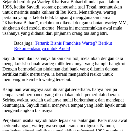
Sejarah berdirinya Warteg Kharisma Bahari dimulai pada tahun
1996, ketika Sayudi, seorang pengusaha asal Tegal, memutuskan
untuk merintis usaha kuliner di Ibu Kota. Menariknya, warteg
pertama yang ia kelola tidak langsung menggunakan nama
“Kharisma Bahari”, melainkan dikenal dengan sebutan warteg MM,
singkatan dari modal mertua. Nama ini mencerminkan awal mula
usahanya yang didanai dari pinjaman orang tua sang istri.
Baca juga:
Tertarik Bisnis Franchise Warteg? Berikut
Rekomendasinya untuk Anda!
Sayudi memulai usahanya bukan dari nol, melainkan dengan cara
mengakuisisi sebuah warteg milik temannya yang hampir bangkrut.
Dengan bermodalkan pinjaman dari bank yang dijamin dengan
sertifikat milik mertuanya, ia berani mengambil resiko untuk
membangun kembali warteg tersebut.
Bangunan warungnya saat itu sangat sederhana, hanya berupa
tempat semi permanen yang disediakan oleh pemerintah daerah.
Seiring waktu, setelah usahanya mulai berkembang dan mendapat
keuntungan, Sayudi mulai menyewa tempat yang lebih layak untuk
mengembangkan bisnisnya.
Perjalanan usaha Sayudi tidak lepas dari tantangan. Pada masa awal
perkembangan, wartegnya sempat terancam digusur. Namun,
perubahan situasi politik nasional akibat reformasi 1998 membuat