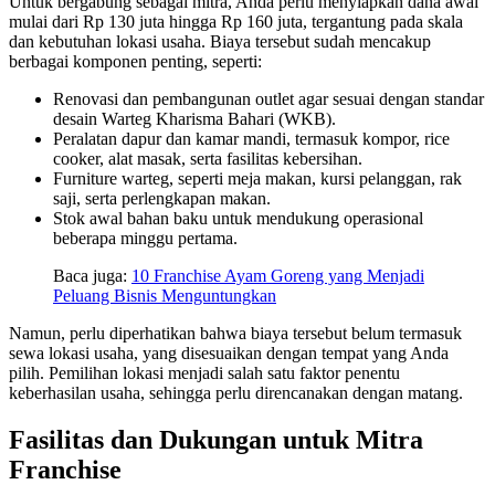
Untuk bergabung sebagai mitra, Anda perlu menyiapkan dana awal
mulai dari Rp 130 juta hingga Rp 160 juta, tergantung pada skala
dan kebutuhan lokasi usaha. Biaya tersebut sudah mencakup
berbagai komponen penting, seperti:
Renovasi dan pembangunan outlet agar sesuai dengan standar
desain Warteg Kharisma Bahari (WKB).
Peralatan dapur dan kamar mandi, termasuk kompor, rice
cooker, alat masak, serta fasilitas kebersihan.
Furniture warteg, seperti meja makan, kursi pelanggan, rak
saji, serta perlengkapan makan.
Stok awal bahan baku untuk mendukung operasional
beberapa minggu pertama.
Baca juga:
10 Franchise Ayam Goreng yang Menjadi
Peluang Bisnis Menguntungkan
Namun, perlu diperhatikan bahwa biaya tersebut belum termasuk
sewa lokasi usaha, yang disesuaikan dengan tempat yang Anda
pilih. Pemilihan lokasi menjadi salah satu faktor penentu
keberhasilan usaha, sehingga perlu direncanakan dengan matang.
Fasilitas dan Dukungan untuk Mitra
Franchise