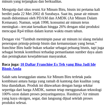
minum yang terjangkau dan berkualitas.
Mengutip dari situs resmi Air Minum Biru, bisnis ini pertama kali
berdiri pada 22 Mei 2002 di Surabaya. Saat itu, pasar air minum
masih didominasi oleh PDAM dan AMDK (Air Minum Dalam
Kemasan). Namun, sejak 1998, konsumsi air minum terus
meningkat—tercatat kenaikan hingga 26% dengan nilai produksi
mencapai Rp4 triliun dalam kurun waktu enam tahun.
Dengan visi “Tumbuh memimpin pasar air minum isi ulang melalui
penerapan prinsip-prinsip bisnis dan kemanusiaan yang benar,”
franchise Biru hadir bukan sekadar sebagai peluang bisnis, tapi juga
sebagai bentuk kontribusi terhadap pemanfaatan sumber daya alam
dan peningkatan kesejahteraan masyarakat.
Baca juga:
10 Daftar Franchise Es Teh yang Bisa Jadi Ide
Bisnis Anda
Salah satu keunggulan utama Air Minum Biru terletak pada
kombinasi antara harga yang ramah di kantong dan kualitas yang
bisa diandalkan. Produk ini ditawarkan dengan harga sekitar
sepertiga dari harga AMDK, namun tetap menggunakan teknologi
100% ozon dalam proses penyaringannya. Hasilnya? Air minum
yang kaya oksigen, segar, dan langsung dijual setelah proses
produksi selesai.