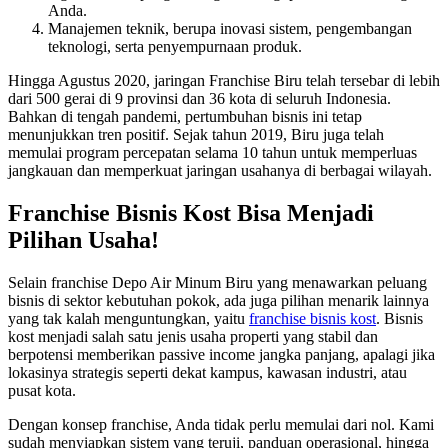
Anda.
Manajemen teknik, berupa inovasi sistem, pengembangan
teknologi, serta penyempurnaan produk.
Hingga Agustus 2020, jaringan Franchise Biru telah tersebar di lebih
dari 500 gerai di 9 provinsi dan 36 kota di seluruh Indonesia.
Bahkan di tengah pandemi, pertumbuhan bisnis ini tetap
menunjukkan tren positif. Sejak tahun 2019, Biru juga telah
memulai program percepatan selama 10 tahun untuk memperluas
jangkauan dan memperkuat jaringan usahanya di berbagai wilayah.
Franchise Bisnis Kost Bisa Menjadi
Pilihan Usaha!
Selain franchise Depo Air Minum Biru yang menawarkan peluang
bisnis di sektor kebutuhan pokok, ada juga pilihan menarik lainnya
yang tak kalah menguntungkan, yaitu
franchise bisnis kost
. Bisnis
kost menjadi salah satu jenis usaha properti yang stabil dan
berpotensi memberikan passive income jangka panjang, apalagi jika
lokasinya strategis seperti dekat kampus, kawasan industri, atau
pusat kota.
Dengan konsep franchise, Anda tidak perlu memulai dari nol. Kami
sudah menyiapkan sistem yang teruji, panduan operasional, hingga