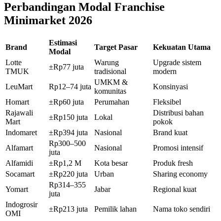
Perbandingan Modal Franchise
Minimarket 2026
Estimasi
Brand
Target Pasar
Kekuatan Utama
Modal
Lotte
Warung
Upgrade sistem
±Rp77 juta
TMUK
tradisional
modern
UMKM &
LeuMart
Rp12–74 juta
Konsinyasi
komunitas
Homart
±Rp60 juta
Perumahan
Fleksibel
Rajawali
Distribusi bahan
±Rp150 juta
Lokal
Mart
pokok
Indomaret
±Rp394 juta
Nasional
Brand kuat
Rp300–500
Alfamart
Nasional
Promosi intensif
juta
Alfamidi
±Rp1,2 M
Kota besar
Produk fresh
Socamart
±Rp220 juta
Urban
Sharing economy
Rp314–355
Yomart
Jabar
Regional kuat
juta
Indogrosir
±Rp213 juta
Pemilik lahan
Nama toko sendiri
OMI