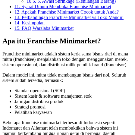
10.5.
5. Awasi Shrinkage (Kehilangan Barang)
11.
Syarat Umum Membuka Franchise Minimarket
12.
Apakah Franchise Minimarket Cocok untuk Anda?
13.
Perbandingan Franchise Minimarket vs Toko Mandiri
14.
Kesimpulan
15.
FAQ Waralaba Minimarket
Apa itu Franchise Minimarket?
Franchise minimarket adalah sistem kerja sama bisnis ritel di mana
mitra (franchisee) menjalankan toko dengan menggunakan merek,
sistem operasional, dan distribusi milik pemilik brand (franchisor).
Dalam model ini, mitra tidak membangun bisnis dari nol. Seluruh
sistem sudah tersedia, termasuk:
Standar operasional (SOP)
Sistem kasir & software manajemen stok
Jaringan distribusi produk
Strategi promosi
Pelatihan karyawan
Beberapa franchise minimarket terbesar di Indonesia seperti
Indomaret dan Alfamart telah membuktikan bahwa sistem ini
mampu berkembang hingga ribuan gerai di berbagai daerah.