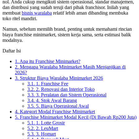
nol. Anda cukup mengikuti sistem operasional, standar manajemen,
dan distribusi yang sudah teruji dari pihak franchisor. Inilah yang
membuat
bisnis waralaba
relatif lebih aman dibanding membuka
toko ritel mandiri.
Namun, sebelum memilih brand, penting untuk memahami rincian
biaya franchise minimarket, sistem kerja sama, serta estimasi balik
modalnya.
Daftar Isi
1.
Apa itu Franchise Minimarket?
2.
Mengapa Waralaba Minimarket Masih Menjanjikan di
2026?
3.
Struktur Biaya Waralaba Minimarket 2026
3.1.
1. Franchise Fee
3.2.
2. Renovasi dan Interior Toko
3.3.
3. Peralatan dan Sistem Operasional
3.4.
4. Stok Awal Barang
3.5.
5. Biaya Operasional Awal
4.
Kategori Modal Franchise Minimarket
5.
Franchise Minimarket Modal Kecil (Di Bawah Rp200 Juta)
5.1.
1. Lotte Grosir
5.2.
2. LeuMart
5.3.
3. Homart