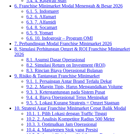
5.4.
4. Rajawali Mart
6.
Franchise Minimarket Modal Menengah & Besar 2026
6.1.
5. Indomaret
6.2.
6. Alfamart
6.3.
7. Alfamidi
6.4.
8. Socamart
6.5.
9. Yomart
6.6.
10. Indogrosir – Program OMI
7.
Perbandingan Modal Franchise Minimarket 2026
8.
Simulasi Perhitungan Omzet & ROI Franchise Minimarket
2026
8.1.
Asumsi Dasar Operasional
8.2.
Simulasi Return on Investment (ROI)
8.3.
Rincian Biaya Operasional Bulanan
9.
Risiko & Tantangan Franchise Minimarket
9.1.
1. Persaingan Antar Brand Terlalu Dekat
9.2.
2. Margin Tipis, Harus Mengandalkan Volume
9.3.
3. Ketergantungan pada Sistem Pusat
9.4.
4. Biaya Operasional Terus Meningkat
9.5.
5. Lokasi Kurang Strategis = Omzet Stagnan
10.
Strategi Agar Franchise Minimarket Cepat Balik Modal
10.1.
1. Pilih Lokasi dengan Traffic Tinggi
10.2.
2. Analisis Kompetitor Radius 500 Meter
10.3.
3. Optimalkan Jam Operasional
10.4.
4. Manajemen Stok yang Presisi