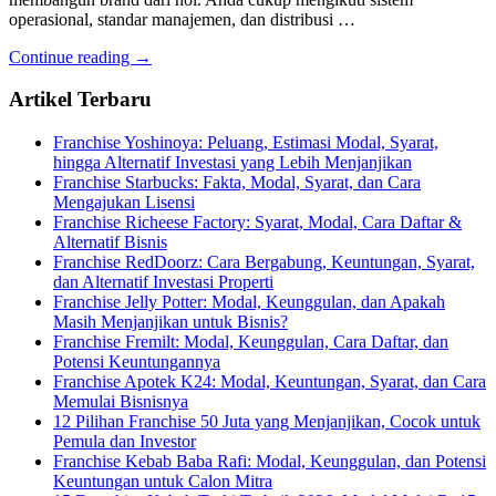
operasional, standar manajemen, dan distribusi …
Continue reading →
Artikel Terbaru
Franchise Yoshinoya: Peluang, Estimasi Modal, Syarat,
hingga Alternatif Investasi yang Lebih Menjanjikan
Franchise Starbucks: Fakta, Modal, Syarat, dan Cara
Mengajukan Lisensi
Franchise Richeese Factory: Syarat, Modal, Cara Daftar &
Alternatif Bisnis
Franchise RedDoorz: Cara Bergabung, Keuntungan, Syarat,
dan Alternatif Investasi Properti
Franchise Jelly Potter: Modal, Keunggulan, dan Apakah
Masih Menjanjikan untuk Bisnis?
Franchise Fremilt: Modal, Keunggulan, Cara Daftar, dan
Potensi Keuntungannya
Franchise Apotek K24: Modal, Keuntungan, Syarat, dan Cara
Memulai Bisnisnya
12 Pilihan Franchise 50 Juta yang Menjanjikan, Cocok untuk
Pemula dan Investor
Franchise Kebab Baba Rafi: Modal, Keunggulan, dan Potensi
Keuntungan untuk Calon Mitra