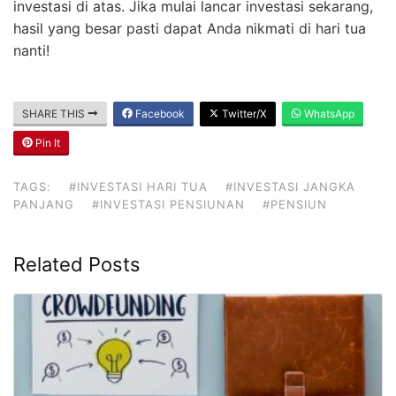
investasi di atas. Jika mulai lancar investasi sekarang,
hasil yang besar pasti dapat Anda nikmati di hari tua
nanti!
SHARE THIS
Facebook
Twitter/X
WhatsApp
Pin It
TAGS:
#INVESTASI HARI TUA
#INVESTASI JANGKA
PANJANG
#INVESTASI PENSIUNAN
#PENSIUN
Related Posts