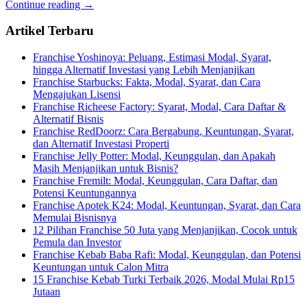
Continue reading →
Artikel Terbaru
Franchise Yoshinoya: Peluang, Estimasi Modal, Syarat,
hingga Alternatif Investasi yang Lebih Menjanjikan
Franchise Starbucks: Fakta, Modal, Syarat, dan Cara
Mengajukan Lisensi
Franchise Richeese Factory: Syarat, Modal, Cara Daftar &
Alternatif Bisnis
Franchise RedDoorz: Cara Bergabung, Keuntungan, Syarat,
dan Alternatif Investasi Properti
Franchise Jelly Potter: Modal, Keunggulan, dan Apakah
Masih Menjanjikan untuk Bisnis?
Franchise Fremilt: Modal, Keunggulan, Cara Daftar, dan
Potensi Keuntungannya
Franchise Apotek K24: Modal, Keuntungan, Syarat, dan Cara
Memulai Bisnisnya
12 Pilihan Franchise 50 Juta yang Menjanjikan, Cocok untuk
Pemula dan Investor
Franchise Kebab Baba Rafi: Modal, Keunggulan, dan Potensi
Keuntungan untuk Calon Mitra
15 Franchise Kebab Turki Terbaik 2026, Modal Mulai Rp15
Jutaan