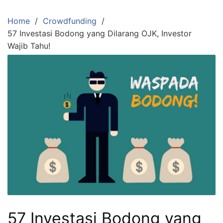
Skip
to
Home
Crowdfunding
content
57 Investasi Bodong yang Dilarang OJK, Investor
Wajib Tahu!
57 Investasi Bodong yang