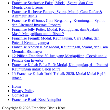
Franchise Starbucks: Fakta, Modal, Syarat, dan Cara
Mengajukan Lisensi
Franchise Richeese Factory: Syarat, Modal, Cara Daftar &
Alternatif Bisnis
Franchise RedDoorz: Cara Bergabung, Keuntungan, Syarat,
dan Alternatif Investasi Properti
Franchise Jelly Potter: Modal, Keunggulan, dan Apakah
Masih Menjanjikan untuk Bisnis?
Franchise Fremilt: Modal, Keunggulan, Cara Daftar, dan
Potensi Keuntungannya
Franchise Apotek K24: Modal, Keuntungan, Syarat, dan Cara
Memulai Bisnisnya
12 Pilihan Franchise 50 Juta yang Menjanjikan, Cocok untuk
Pemula dan Investor
Franchise Kebab Baba Rafi: Modal, Keunggulan, dan Potensi
Keuntungan untuk Calon Mitra
15 Franchise Kebab Turki Terbaik 2026, Modal Mulai Rp15
Jutaan
Home
Privacy Policy
Contact us
Franchise Bisnis Kost Autopilot
Copyright © 2026 Franchise Bisnis Kost