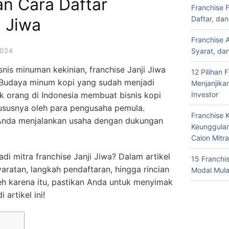
an Cara Daftar
Franchise 
Daftar, da
i Jiwa
Franchise 
024
Syarat, da
snis minuman kekinian, franchise Janji Jiwa
12 Pilihan 
. Budaya minum kopi yang sudah menjadi
Menjanjika
k orang di Indonesia membuat bisnis kopi
Investor
hususnya oleh para pengusaha pemula.
Franchise 
 Anda menjalankan usaha dengan dukungan
Keunggulan
Calon Mitra
i mitra franchise Janji Jiwa? Dalam artikel
15 Franchi
aratan, langkah pendaftaran, hingga rincian
Modal Mula
leh karena itu, pastikan Anda untuk menyimak
artikel ini!