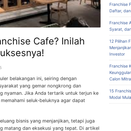
Franchise 
Daftar, da
Franchise 
Syarat, da
anchise Cafe? Inilah
12 Pilihan 
Menjanjika
Suksesnya!
Investor
Franchise 
5
Keunggulan
uler belakangan ini, seiring dengan
Calon Mitra
syarakat yang gemar nongkrong dan
15 Franchi
g nyaman. Jika Anda tertarik untuk terjun ke
Modal Mula
tuk memahami seluk-beluknya agar dapat
luang bisnis yang menjanjikan, tetapi juga
 matang dan eksekusi yang tepat. Di artikel