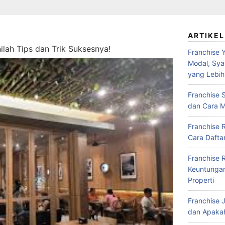
ARTIKEL
nilah Tips dan Trik Suksesnya!
Franchise Y
Modal, Syar
yang Lebih
Franchise S
dan Cara M
Franchise 
Cara Daftar
Franchise 
Keuntungan,
Properti
Franchise J
dan Apakah