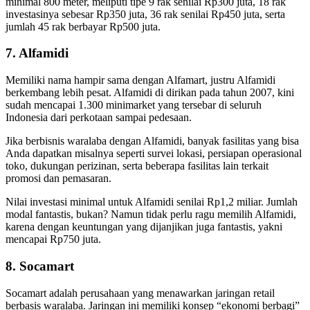
minimal 800 meter, meliputi tipe 9 rak senilai Rp300 juta, 18 rak
investasinya sebesar Rp350 juta, 36 rak senilai Rp450 juta, serta
jumlah 45 rak berbayar Rp500 juta.
7. Alfamidi
Memiliki nama hampir sama dengan Alfamart, justru Alfamidi
berkembang lebih pesat. Alfamidi di dirikan pada tahun 2007, kini
sudah mencapai 1.300 minimarket yang tersebar di seluruh
Indonesia dari perkotaan sampai pedesaan.
Jika berbisnis waralaba dengan Alfamidi, banyak fasilitas yang bisa
Anda dapatkan misalnya seperti survei lokasi, persiapan operasional
toko, dukungan perizinan, serta beberapa fasilitas lain terkait
promosi dan pemasaran.
Nilai investasi minimal untuk Alfamidi senilai Rp1,2 miliar. Jumlah
modal fantastis, bukan? Namun tidak perlu ragu memilih Alfamidi,
karena dengan keuntungan yang dijanjikan juga fantastis, yakni
mencapai Rp750 juta.
8. Socamart
Socamart adalah perusahaan yang menawarkan jaringan retail
berbasis waralaba. Jaringan ini memiliki konsep “ekonomi berbagi”