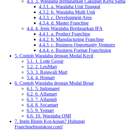
4.3.
3. Waralaba Berdasarkan Cakupan Kerja Sama
4.3.1.
a. Waralaba Unit Tunggal
4.3.2.
b. Waralaba Multi Unit
4.3.3.
c. Development Area
4.3.4.
d. Master Franchise
4.4.
4. Jenis Waralaba Berdasarkan IFA
4.4.1.
a. Product Franchise
4.4.2.
b. Manufacturing Franchise
4.4.3.
c. Business Opportunity Ventures
4.4.4.
e. Business Format Franchising
5.
Contoh Waralaba dengan Modal Kecil
5.1.
1. Lotte Grosir
5.2.
2. LeuMart
5.3.
3. Rajawali Mart
5.4.
4. Homart
6.
Contoh Waralaba dengan Modal Besar
6.1.
5. Indomaret
6.2.
6. Alfamart
6.3.
7. Alfamidi
6.4.
8. Socamart
6.5.
9. Yomart
6.6.
10. Waralaba OMI
7.
Ingin Bisnis Kos-kosan? Hubungi
Franchisebisniskost.com!