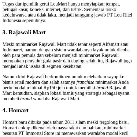
Tugas dar ipemilik gerai LeuMart hanya menyiapkan tempat,
petugas kasir, koneksi internet, dan listrik. Sementara risiko
kedaluwarsa atau tidak laku, menjadi tanggung jawab PT Leu Ritel
Indonesia sepenuhnya.
3. Rajawali Mart
Meski minimarket Rajawali Mart tidak tenar seperti Alfamart atau
Indomaret, namun dengan sistem waralabanya layak untuk dicoba
oleh para pemula dan sebelum menjadi minimarket Rajawali
merupakan penyalur gula pasir dan daging selain itu, Rajawali juga
menjadi anak usaha di segmen kesehatan.
Namun kini Rajawali berkomitmen untuk melebarkan sayap ke
bisnis retail modern dan salah satunya
franchise
minimarket Anda
perlu modal minimal Rp150 juta untuk memiliki
brand
Rajawali
Mart kemudian, siapkan lokasi bisnis yang strategis sebagai syarat
membeli
brand
waralaba Rajawali Mart.
4. Homart
Homart baru dibuka pada tahun 2011 silam meski tergolong baru,
Homart cukup dikenal oleh masyarakat dan bahkan, minimarket
besutan PT Immortal Store ini menawarkan waralaba modal kecil