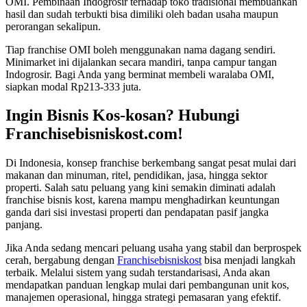
OMI. Pembinaan Indogrosir terhadap toko tradisional membuahkan
hasil dan sudah terbukti bisa dimiliki oleh badan usaha maupun
perorangan sekalipun.
Tiap franchise OMI boleh menggunakan nama dagang sendiri.
Minimarket ini dijalankan secara mandiri, tanpa campur tangan
Indogrosir. Bagi Anda yang berminat membeli waralaba OMI,
siapkan modal Rp213-333 juta.
Ingin Bisnis Kos-kosan? Hubungi
Franchisebisniskost.com!
Di Indonesia, konsep franchise berkembang sangat pesat mulai dari
makanan dan minuman, ritel, pendidikan, jasa, hingga sektor
properti. Salah satu peluang yang kini semakin diminati adalah
franchise bisnis kost, karena mampu menghadirkan keuntungan
ganda dari sisi investasi properti dan pendapatan pasif jangka
panjang.
Jika Anda sedang mencari peluang usaha yang stabil dan berprospek
cerah, bergabung dengan
Franchisebisniskost
bisa menjadi langkah
terbaik. Melalui sistem yang sudah terstandarisasi, Anda akan
mendapatkan panduan lengkap mulai dari pembangunan unit kos,
manajemen operasional, hingga strategi pemasaran yang efektif.