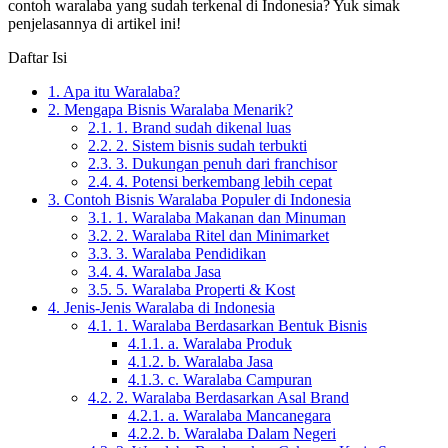
contoh waralaba yang sudah terkenal di Indonesia? Yuk simak
penjelasannya di artikel ini!
Daftar Isi
1.
Apa itu Waralaba?
2.
Mengapa Bisnis Waralaba Menarik?
2.1.
1. Brand sudah dikenal luas
2.2.
2. Sistem bisnis sudah terbukti
2.3.
3. Dukungan penuh dari franchisor
2.4.
4. Potensi berkembang lebih cepat
3.
Contoh Bisnis Waralaba Populer di Indonesia
3.1.
1. Waralaba Makanan dan Minuman
3.2.
2. Waralaba Ritel dan Minimarket
3.3.
3. Waralaba Pendidikan
3.4.
4. Waralaba Jasa
3.5.
5. Waralaba Properti & Kost
4.
Jenis-Jenis Waralaba di Indonesia
4.1.
1. Waralaba Berdasarkan Bentuk Bisnis
4.1.1.
a. Waralaba Produk
4.1.2.
b. Waralaba Jasa
4.1.3.
c. Waralaba Campuran
4.2.
2. Waralaba Berdasarkan Asal Brand
4.2.1.
a. Waralaba Mancanegara
4.2.2.
b. Waralaba Dalam Negeri