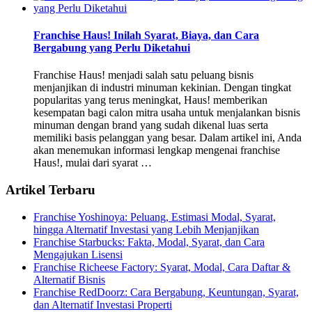
Franchise Haus! Inilah Syarat, Biaya, dan Cara
Bergabung yang Perlu Diketahui
Franchise Haus! menjadi salah satu peluang bisnis
menjanjikan di industri minuman kekinian. Dengan tingkat
popularitas yang terus meningkat, Haus! memberikan
kesempatan bagi calon mitra usaha untuk menjalankan bisnis
minuman dengan brand yang sudah dikenal luas serta
memiliki basis pelanggan yang besar. Dalam artikel ini, Anda
akan menemukan informasi lengkap mengenai franchise
Haus!, mulai dari syarat …
Artikel Terbaru
Franchise Yoshinoya: Peluang, Estimasi Modal, Syarat,
hingga Alternatif Investasi yang Lebih Menjanjikan
Franchise Starbucks: Fakta, Modal, Syarat, dan Cara
Mengajukan Lisensi
Franchise Richeese Factory: Syarat, Modal, Cara Daftar &
Alternatif Bisnis
Franchise RedDoorz: Cara Bergabung, Keuntungan, Syarat,
dan Alternatif Investasi Properti