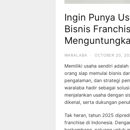
Ingin Punya Us
Bisnis Franchi
Menguntungka
WARALABA
·
OCTOBER 20, 20
Memiliki usaha sendiri adala
orang siap memulai bisnis dar
pengalaman, dan strategi pema
waralaba hadir sebagai solus
menjalankan usaha dengan si
dikenal, serta dukungan penuh
Tak heran, tahun 2025 dipredi
franchise di Indonesia. Deng
berkembang, peluang untuk m