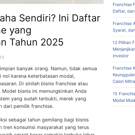
Franchise 
Daftar, da
aha Sendiri? Ini Daftar
Franchise 
se yang
Syarat, da
n Tahun 2025
12 Pilihan 
Menjanjika
Investor
25
h impian banyak orang. Namun, tidak semua
Franchise 
Keunggulan
i nol karena keterbatasan modal,
Calon Mitra
saran. Di sinilah bisnis franchise atau
i. Model bisnis ini memungkinkan Anda
15 Franchi
stem yang sudah terbukti, merek yang
Modal Mula
 dari pemilik franchise.
ksi sebagai tahun gemilang bagi bisnis
an tren konsumsi masyarakat yang terus
eraih omzet besar semakin terbuka lebar.