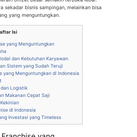
ya sekadar bisnis sampingan, melainkan bisa
njang yang menguntungkan.
aftar Isi
hise yang Menguntungkan
aha
Modal dan Kebutuhan Karyawan
gan Sistem yang Sudah Teruji
se yang Menguntungkan di Indonesia
t
 dan Logistik
dan Makanan Cepat Saji
Kekinian
ise di Indonesia
ang Investasi yang Timeless
s Franchise yang