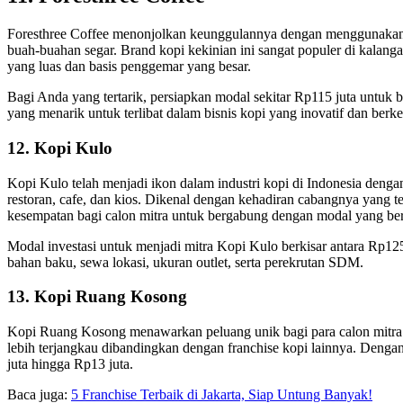
Foresthree Coffee menonjolkan keunggulannya dengan menggunakan ba
buah-buahan segar. Brand kopi kekinian ini sangat populer di kalan
yang luas dan basis penggemar yang besar.
Bagi Anda yang tertarik, persiapkan modal sekitar Rp115 juta untuk 
yang menarik untuk terlibat dalam bisnis kopi yang inovatif dan berk
12. Kopi Kulo
Kopi Kulo telah menjadi ikon dalam industri kopi di Indonesia dengan 
restoran, cafe, dan kios. Dikenal dengan kehadiran cabangnya yang 
kesempatan bagi calon mitra untuk bergabung dengan modal yang berv
Modal investasi untuk menjadi mitra Kopi Kulo berkisar antara Rp12
bahan baku, sewa lokasi, ukuran outlet, serta perekrutan SDM.
13. Kopi Ruang Kosong
Kopi Ruang Kosong menawarkan peluang unik bagi para calon mitra d
lebih terjangkau dibandingkan dengan franchise kopi lainnya. Dengan 
juta hingga Rp13 juta.
Baca juga:
5 Franchise Terbaik di Jakarta, Siap Untung Banyak!