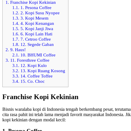
1.
Franchise Kopi Kekinian
1.1.
1. Pesona Coffee
1.2.
2. Kopi Susu Nyopee
1.3.
3. Kopi Mesem
1.4.
4. Kopi Kenangan
1.5.
5. Kopi Janji Jiwa
1.6.
6. Kopi Lain Hati
1.7.
7. Cetroo Coffee
1.8.
12. Segede Gaban
2.
9. Haus!
2.1.
10. BHUMI Coffee
3.
11. Foresthree Coffee
3.1.
12. Kopi Kulo
3.2.
13. Kopi Ruang Kosong
3.3.
14. Coffee Toffee
3.4.
15. Co. Choc
Franchise Kopi Kekinian
Bisnis waralaba kopi di Indonesia tengah berkembang pesat, terutam
cita rasa pahit ini telah lama menjadi favorit masyarakat Indonesia. Ji
kopi kekinian dengan modal kecil:
1. Pesona Coffee