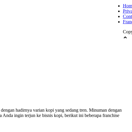
Hom
Priv
Cont
Fran
Copy
a dengan hadirnya varian kopi yang sedang tren. Minuman dengan
ka Anda ingin terjun ke bisnis kopi, berikut ini beberapa franchise