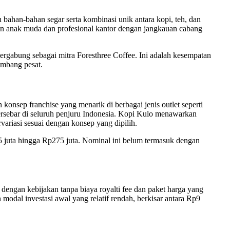
han-bahan segar serta kombinasi unik antara kopi, teh, dan
gan anak muda dan profesional kantor dengan jangkauan cabang
bergabung sebagai mitra Foresthree Coffee. Ini adalah kesempatan
embang pesat.
konsep franchise yang menarik di berbagai jenis outlet seperti
tersebar di seluruh penjuru Indonesia. Kopi Kulo menawarkan
ariasi sesuai dengan konsep yang dipilih.
5 juta hingga Rp275 juta. Nominal ini belum termasuk dengan
engan kebijakan tanpa biaya royalti fee dan paket harga yang
modal investasi awal yang relatif rendah, berkisar antara Rp9