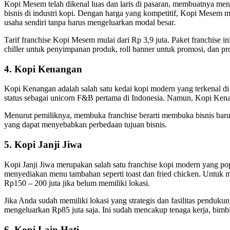
Kopi Mesem telah dikenal luas dan laris di pasaran, membuatnya men
bisnis di industri kopi. Dengan harga yang kompetitif, Kopi Mesem
usaha sendiri tanpa harus mengeluarkan modal besar.
Tarif franchise Kopi Mesem mulai dari Rp 3,9 juta. Paket franchise i
chiller untuk penyimpanan produk, roll banner untuk promosi, dan p
4. Kopi Kenangan
Kopi Kenangan adalah salah satu kedai kopi modern yang terkenal di I
status sebagai unicorn F&B pertama di Indonesia. Namun, Kopi Kena
Menurut pemiliknya, membuka franchise berarti membuka bisnis baru
yang dapat menyebabkan perbedaan tujuan bisnis.
5. Kopi Janji Jiwa
Kopi Janji Jiwa merupakan salah satu franchise kopi modern yang pop
menyediakan menu tambahan seperti toast dan fried chicken. Untuk m
Rp150 – 200 juta jika belum memiliki lokasi.
Jika Anda sudah memiliki lokasi yang strategis dan fasilitas pendu
mengeluarkan Rp85 juta saja. Ini sudah mencakup tenaga kerja, bim
6. Kopi Lain Hati