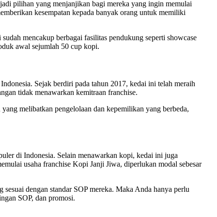
jadi pilihan yang menjanjikan bagi mereka yang ingin memulai
 memberikan kesempatan kepada banyak orang untuk memiliki
ni sudah mencakup berbagai fasilitas pendukung seperti showcase
roduk awal sejumlah 50 cup kopi.
ndonesia. Sejak berdiri pada tahun 2017, kedai ini telah meraih
ngan tidak menawarkan kemitraan franchise.
 yang melibatkan pengelolaan dan kepemilikan yang berbeda,
uler di Indonesia. Selain menawarkan kopi, kedai ini juga
emulai usaha franchise Kopi Janji Jiwa, diperlukan modal sebesar
kung sesuai dengan standar SOP mereka. Maka Anda hanya perlu
bingan SOP, dan promosi.