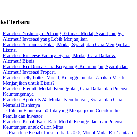
ikel Terbaru
Franchise Yoshinoya: Peluang, Estimasi Modal, Syarat, hingga
Alternatif Investasi yang Lebih Menjanjikan
Franchise Starbucks: Fakta, Modal, Syarat, dan Cara Mengajukan
Lisensi
Franchise Richeese Factory: Syarat, Modal, Cara Daftar &
Alternatif Bisnis
Franchise RedDoorz: Cara Bergabung, Keuntungan, Syarat, dan
Alternatif Investasi Properti
Franchise Jelly Potter: Modal, Keunggulan, dan Apakah Masih
Menjanjikan untuk Bisnis?
Franchise Fremilt: Modal, Keunggulan, Cara Daftar, dan Potensi
Keuntungannya
Franchise Apotek K24: Modal, Keuntungan, Syarat, dan Cara
Memulai Bisnisnya
12 Pilihan Franchise 50 Juta yang Menjanjikan, Cocok untuk
Pemula dan Investor
Franchise Kebab Baba Rafi: Modal, Keunggulan, dan Potensi
Keuntungan untuk Calon Mitra
15 Franchise Kebab Turki Terbaik 2026, Modal Mulai Rp15 Jutaan