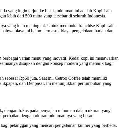
Anda yang ingin terjun ke bisnis minuman ini adalah Kopi Lain
ngan lebih dari 500 mitra yang tersebar di seluruh Indonesia.
tasnya yang kian meningkat. Untuk membuka franchise Kopi Lain
t bahwa biaya ini belum termasuk biaya pengelolaan harian dan
 berbagai varian menu yang inovatif. Kedai kopi ini menawarkan
r, semuanya disajikan dengan konsep modern yang menarik bagi
 sebesar Rp60 juta. Saat ini, Cetroo Coffee telah memiliki
, Balikpapan, dan Denpasar. Ini menunjukkan pertumbuhan yang
k, dengan fokus pada penyajian minuman dalam ukuran yang
arik perhatian dengan ukuran minumannya yang besar.
h bagi pelanggan yang mencari pengalaman kuliner yang berbeda.