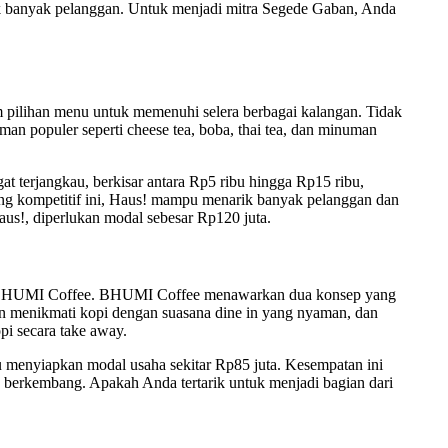
ik banyak pelanggan. Untuk menjadi mitra Segede Gaban, Anda
 pilihan menu untuk memenuhi selera berbagai kalangan. Tidak
an populer seperti cheese tea, boba, thai tea, dan minuman
gat terjangkau, berkisar antara Rp5 ribu hingga Rp15 ribu,
ng kompetitif ini, Haus! mampu menarik banyak pelanggan dan
us!, diperlukan modal sebesar Rp120 juta.
lah BHUMI Coffee. BHUMI Coffee menawarkan dua konsep yang
n menikmati kopi dengan suasana dine in yang nyaman, dan
pi secara take away.
 menyiapkan modal usaha sekitar Rp85 juta. Kesempatan ini
us berkembang. Apakah Anda tertarik untuk menjadi bagian dari