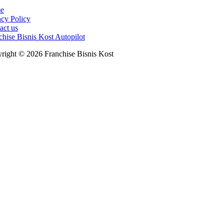
e
acy Policy
act us
chise Bisnis Kost Autopilot
right © 2026 Franchise Bisnis Kost