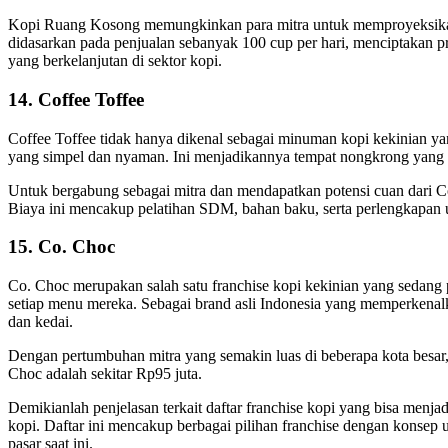
Kopi Ruang Kosong memungkinkan para mitra untuk memproyeksikan p
didasarkan pada penjualan sebanyak 100 cup per hari, menciptakan p
yang berkelanjutan di sektor kopi.
14. Coffee Toffee
Coffee Toffee tidak hanya dikenal sebagai minuman kopi kekinian y
yang simpel dan nyaman. Ini menjadikannya tempat nongkrong yang
Untuk bergabung sebagai mitra dan mendapatkan potensi cuan dari Co
Biaya ini mencakup pelatihan SDM, bahan baku, serta perlengkapan u
15. Co. Choc
Co. Choc merupakan salah satu franchise kopi kekinian yang sedan
setiap menu mereka. Sebagai brand asli Indonesia yang memperkenal
dan kedai.
Dengan pertumbuhan mitra yang semakin luas di beberapa kota besar
Choc adalah sekitar Rp95 juta.
Demikianlah penjelasan terkait daftar franchise kopi yang bisa menj
kopi. Daftar ini mencakup berbagai pilihan franchise dengan konsep 
pasar saat ini.