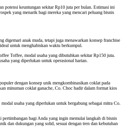
otensi keuntungan sekitar Rp10 juta per bulan. Estimasi ini
rospek yang menarik bagi mereka yang mencari peluang bisnis
ang digemari anak muda, tetapi juga menawarkan konsep franchise
 ideal untuk menghabiskan waktu berkumpul.
ffee Toffee, modal usaha yang dibutuhkan sekitar Rp150 juta.
saha yang diperlukan untuk operasional harian.
g populer dengan konsep unik mengkombinasikan coklat pada
kan minuman coklat ganache, Co. Choc hadir dalam format kios
, modal usaha yang diperlukan untuk bergabung sebagai mitra Co.
adi pertimbangan bagi Anda yang ingin memulai langkah di bisnis
unik dan dukungan yang solid, sesuai dengan tren dan kebutuhan