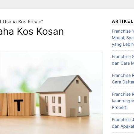
l Usaha Kos Kosan”
ARTIKEL
aha Kos Kosan
Franchise Y
Modal, Syar
yang Lebih
Franchise S
dan Cara M
Franchise 
Cara Daftar
Franchise 
Keuntungan,
Properti
Franchise J
dan Apakah