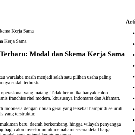
Art
 Skema Kerja Sama
 Terbaru: Modal dan Skema Kerja Sama
au waralaba masih menjadi salah satu pilihan usaha paling
temnya sudah terbukti.
r operasional yang matang. Tidak heran jika banyak calon
snis franchise ritel modern, khususnya Indomaret dan Alfamart.
i Indonesia dengan ribuan gerai yang tersebar hampir di seluruh
s yang terstruktur.
 pemukiman baru, daerah berkembang, hingga wilayah penyangga
ng bagi calon investor untuk memahami secara detail harga
i modal, serta potensi keuntungannya.