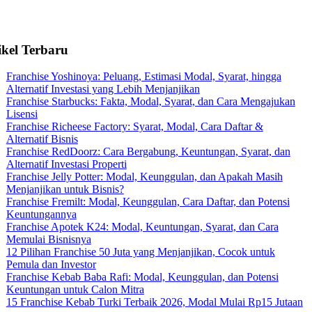
ikel Terbaru
Franchise Yoshinoya: Peluang, Estimasi Modal, Syarat, hingga
Alternatif Investasi yang Lebih Menjanjikan
Franchise Starbucks: Fakta, Modal, Syarat, dan Cara Mengajukan
Lisensi
Franchise Richeese Factory: Syarat, Modal, Cara Daftar &
Alternatif Bisnis
Franchise RedDoorz: Cara Bergabung, Keuntungan, Syarat, dan
Alternatif Investasi Properti
Franchise Jelly Potter: Modal, Keunggulan, dan Apakah Masih
Menjanjikan untuk Bisnis?
Franchise Fremilt: Modal, Keunggulan, Cara Daftar, dan Potensi
Keuntungannya
Franchise Apotek K24: Modal, Keuntungan, Syarat, dan Cara
Memulai Bisnisnya
12 Pilihan Franchise 50 Juta yang Menjanjikan, Cocok untuk
Pemula dan Investor
Franchise Kebab Baba Rafi: Modal, Keunggulan, dan Potensi
Keuntungan untuk Calon Mitra
15 Franchise Kebab Turki Terbaik 2026, Modal Mulai Rp15 Jutaan