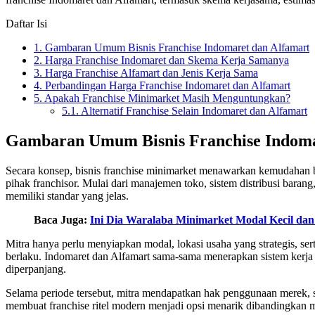
Daftar Isi
1.
Gambaran Umum Bisnis Franchise Indomaret dan Alfamart
2.
Harga Franchise Indomaret dan Skema Kerja Samanya
3.
Harga Franchise Alfamart dan Jenis Kerja Sama
4.
Perbandingan Harga Franchise Indomaret dan Alfamart
5.
Apakah Franchise Minimarket Masih Menguntungkan?
5.1.
Alternatif Franchise Selain Indomaret dan Alfamart
Gambaran Umum Bisnis Franchise Indoma
Secara konsep, bisnis franchise minimarket menawarkan kemudahan ba
pihak franchisor. Mulai dari manajemen toko, sistem distribusi barang
memiliki standar yang jelas.
Baca Juga:
Ini Dia Waralaba Minimarket Modal Kecil dan
Mitra hanya perlu menyiapkan modal, lokasi usaha yang strategis, se
berlaku. Indomaret dan Alfamart sama-sama menerapkan sistem kerja
diperpanjang.
Selama periode tersebut, mitra mendapatkan hak penggunaan merek, si
membuat franchise ritel modern menjadi opsi menarik dibandingkan 