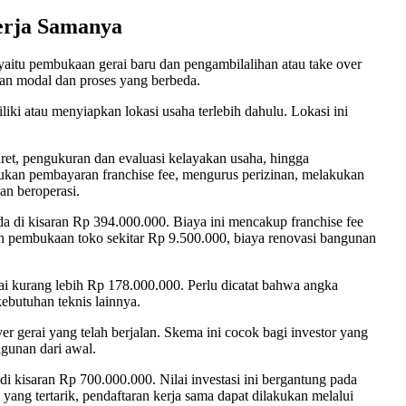
erja Samanya
yaitu pembukaan gerai baru dan pengambilalihan atau take over
an modal dan proses yang berbeda.
ki atau menyiapkan lokasi usaha terlebih dahulu. Lokasi ini
aret, pengukuran dan evaluasi kelayakan usaha, hingga
akukan pembayaran franchise fee, mengurus perizinan, melakukan
an beroperasi.
da di kisaran Rp 394.000.000. Biaya ini mencakup franchise fee
an pembukaan toko sekitar Rp 9.500.000, biaya renovasi bangunan
ai kurang lebih Rp 178.000.000. Perlu dicatat bahwa angka
kebutuhan teknis lainnya.
r gerai yang telah berjalan. Skema ini cocok bagi investor yang
gunan dari awal.
 kisaran Rp 700.000.000. Nilai investasi ini bergantung pada
a yang tertarik, pendaftaran kerja sama dapat dilakukan melalui