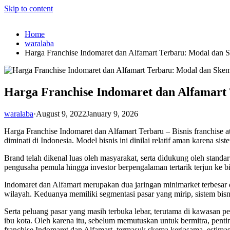
Skip to content
Home
waralaba
Harga Franchise Indomaret dan Alfamart Terbaru: Modal dan
Harga Franchise Indomaret dan Alfamart
waralaba
·
August 9, 2022
January 9, 2026
Harga Franchise Indomaret dan Alfamart Terbaru – Bisnis franchise at
diminati di Indonesia. Model bisnis ini dinilai relatif aman karena sis
Brand telah dikenal luas oleh masyarakat, serta didukung oleh standa
pengusaha pemula hingga investor berpengalaman tertarik terjun ke bi
Indomaret dan Alfamart merupakan dua jaringan minimarket terbesar d
wilayah. Keduanya memiliki segmentasi pasar yang mirip, sistem bisni
Serta peluang pasar yang masih terbuka lebar, terutama di kawasan
ibu kota. Oleh karena itu, sebelum memutuskan untuk bermitra, penti
franchise Indomaret dan Alfamart, termasuk skema kerjasama, estimas