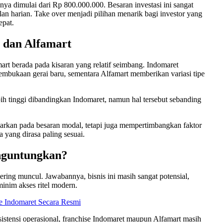
anya dimulai dari Rp 800.000.000. Besaran investasi ini sangat
lan harian. Take over menjadi pilihan menarik bagi investor yang
epat.
 dan Alfamart
rt berada pada kisaran yang relatif seimbang. Indomaret
mbukaan gerai baru, sementara Alfamart memberikan variasi tipe
lebih tinggi dibandingkan Indomaret, namun hal tersebut sebanding
sarkan pada besaran modal, tetapi juga mempertimbangkan faktor
ma yang dirasa paling sesuai.
nguntungkan?
ring muncul. Jawabannya, bisnis ini masih sangat potensial,
inim akses ritel modern.
se Indomaret Secara Resmi
istensi operasional, franchise Indomaret maupun Alfamart masih