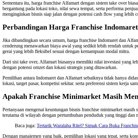
Sementara itu, harga franchise Alfamart dengan sistem take over bias
bergantung pada lokasi toko, nilai sewa tempat, serta performa penjua
menginginkan bisnis siap jalan dengan potensi cash flow yang lebih c
Perbandingan Harga Franchise Indomaret
Jika dibandingkan secara umum, harga franchise Indomaret dan Alfama
cenderung menawarkan biaya awal yang sedikit lebih rendah untuk pe
gerai yang lebih fleksibel sesuai dengan kemampuan modal mitra.
Dari sisi take over, Alfamart biasanya memiliki nilai investasi yang 
dengan potensi omzet dan lokasi strategis yang ditawarkan.
Pemilihan antara Indomaret dan Alfamart sebaiknya tidak hanya dida
lokasi, target pasar, kompetisi sekitar. serta preferensi sistem kerja sa
Apakah Franchise Minimarket Masih Me
Pertanyaan mengenai keuntungan bisnis franchise minimarket masih se
terutama di wilayah dengan pertumbuhan penduduk yang tinggi dan m
Baca juga:
Tertarik Waralaba Ritel? Simak Cara Buka Franchi
Dengan manajemen yang baik, pemilihan lokasi yang tepat, serta kons