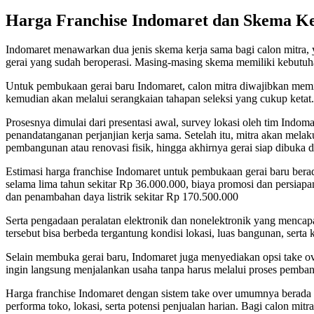
Harga Franchise Indomaret dan Skema K
Indomaret menawarkan dua jenis skema kerja sama bagi calon mitra, 
gerai yang sudah beroperasi. Masing-masing skema memiliki kebutuh
Untuk pembukaan gerai baru Indomaret, calon mitra diwajibkan memili
kemudian akan melalui serangkaian tahapan seleksi yang cukup ketat.
Prosesnya dimulai dari presentasi awal, survey lokasi oleh tim Indom
penandatanganan perjanjian kerja sama. Setelah itu, mitra akan mel
pembangunan atau renovasi fisik, hingga akhirnya gerai siap dibuka d
Estimasi harga franchise Indomaret untuk pembukaan gerai baru bera
selama lima tahun sekitar Rp 36.000.000, biaya promosi dan persiap
dan penambahan daya listrik sekitar Rp 170.500.000
Serta pengadaan peralatan elektronik dan nonelektronik yang mencap
tersebut bisa berbeda tergantung kondisi lokasi, luas bangunan, serta 
Selain membuka gerai baru, Indomaret juga menyediakan opsi take ove
ingin langsung menjalankan usaha tanpa harus melalui proses pemban
Harga franchise Indomaret dengan sistem take over umumnya berada di
performa toko, lokasi, serta potensi penjualan harian. Bagi calon mitr