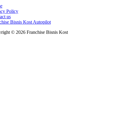
e
acy Policy
act us
chise Bisnis Kost Autopilot
right © 2026 Franchise Bisnis Kost