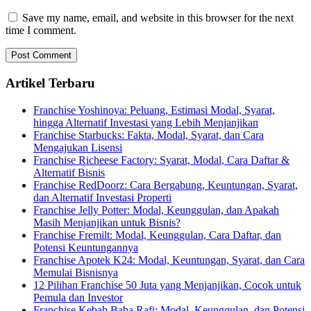
Save my name, email, and website in this browser for the next
time I comment.
Artikel Terbaru
Franchise Yoshinoya: Peluang, Estimasi Modal, Syarat,
hingga Alternatif Investasi yang Lebih Menjanjikan
Franchise Starbucks: Fakta, Modal, Syarat, dan Cara
Mengajukan Lisensi
Franchise Richeese Factory: Syarat, Modal, Cara Daftar &
Alternatif Bisnis
Franchise RedDoorz: Cara Bergabung, Keuntungan, Syarat,
dan Alternatif Investasi Properti
Franchise Jelly Potter: Modal, Keunggulan, dan Apakah
Masih Menjanjikan untuk Bisnis?
Franchise Fremilt: Modal, Keunggulan, Cara Daftar, dan
Potensi Keuntungannya
Franchise Apotek K24: Modal, Keuntungan, Syarat, dan Cara
Memulai Bisnisnya
12 Pilihan Franchise 50 Juta yang Menjanjikan, Cocok untuk
Pemula dan Investor
Franchise Kebab Baba Rafi: Modal, Keunggulan, dan Potensi