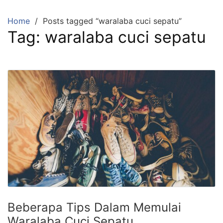
Skip
to
Home
Posts tagged “waralaba cuci sepatu”
content
Tag:
waralaba cuci sepatu
Beberapa Tips Dalam Memulai
Waralaba Cuci Sepatu