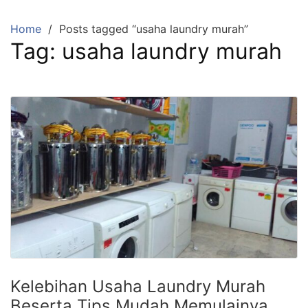
Skip
to
Home
Posts tagged “usaha laundry murah”
content
Tag:
usaha laundry murah
Kelebihan Usaha Laundry Murah
Beserta Tips Mudah Memulainya