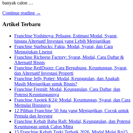
banyak calon …
Continue reading →
Artikel Terbaru
Franchise Yoshinoya: Peluang, Estimasi Modal, Syarat,
hingga Alternatif Investasi yang Lebih Menjanjikan
Franchise Starbucks: Fakta, Modal, Syarat, dan Cara
Mengajukan Lisensi
Franchise Richeese Factory: Syarat, Modal, Cara Daftar &
Alternatif Bisnis
Franchise RedDoorz: Cara Bergabung, Keuntungan, Syarat,
dan Alternatif Investasi Properti
Franchise Jelly Potter: Modal, Keunggulan, dan Apakah
Masih Menjanjikan untuk Bisnis?
Franchise Fremilt: Modal, Keunggulan, Cara Daftar, dan
Potensi Keuntungannya
Franchise Apotek K24: Modal, Keuntungan, Syarat, dan Cara
Memulai Bisnisnya
12 Pilihan Franchise 50 Juta yang Menjanjikan, Cocok untuk
Pemula dan Investor
Franchise Kebab Baba Rafi: Modal, Keunggulan, dan Potensi
Keuntungan untuk Calon Mitra
15 Franchise Kebab Turki Terbaik 2026, Modal Mulai Rp15