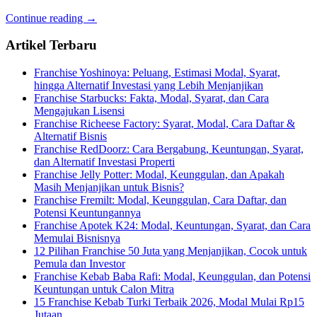
Continue reading →
Artikel Terbaru
Franchise Yoshinoya: Peluang, Estimasi Modal, Syarat,
hingga Alternatif Investasi yang Lebih Menjanjikan
Franchise Starbucks: Fakta, Modal, Syarat, dan Cara
Mengajukan Lisensi
Franchise Richeese Factory: Syarat, Modal, Cara Daftar &
Alternatif Bisnis
Franchise RedDoorz: Cara Bergabung, Keuntungan, Syarat,
dan Alternatif Investasi Properti
Franchise Jelly Potter: Modal, Keunggulan, dan Apakah
Masih Menjanjikan untuk Bisnis?
Franchise Fremilt: Modal, Keunggulan, Cara Daftar, dan
Potensi Keuntungannya
Franchise Apotek K24: Modal, Keuntungan, Syarat, dan Cara
Memulai Bisnisnya
12 Pilihan Franchise 50 Juta yang Menjanjikan, Cocok untuk
Pemula dan Investor
Franchise Kebab Baba Rafi: Modal, Keunggulan, dan Potensi
Keuntungan untuk Calon Mitra
15 Franchise Kebab Turki Terbaik 2026, Modal Mulai Rp15
Jutaan