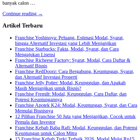
banyak calon …
Continue reading →
Artikel Terbaru
Franchise Yoshinoya: Peluang, Estimasi Modal, Syarat,
hingga Alternatif Investasi yang Lebih Menjanjikan
Franchise Starbucks: Fakta, Modal, Syarat, dan Cara
Mengajukan Lisensi
Franchise Richeese Factory: Syarat, Modal, Cara Daftar &
Alternatif Bisnis
Franchise RedDoorz: Cara Bergabung, Keuntungan, Syarat,
dan Alternatif Investasi Properti
Franchise Jelly Potter: Modal, Keunggulan, dan Apakah
Masih Menjanjikan untuk Bisnis?
Franchise Fremilt: Modal, Keunggulan, Cara Daftar, dan
Potensi Keuntungannya
Franchise Apotek K24: Modal, Keuntungan, Syarat, dan Cara
Memulai Bisnisnya
12 Pilihan Franchise 50 Juta yang Menjanjikan, Cocok untuk
Pemula dan Investor
Franchise Kebab Baba Rafi: Modal, Keunggulan, dan Potensi
Keuntungan untuk Calon Mitra
15 Franchise Kebab Turki Terbaik 2026, Modal Mulai Rp15