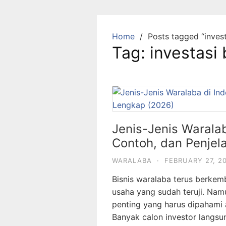
Skip
to
content
Home
Posts tagged “invest
Tag:
investasi
Jenis-Jenis Waralaba
Contoh, dan Penjel
WARALABA
·
FEBRUARY 27, 2
Bisnis waralaba terus berke
usaha yang sudah teruji. Nam
penting yang harus dipahami ad
Banyak calon investor langsu