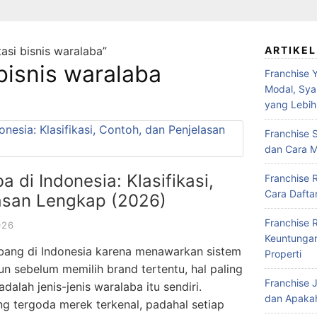
asi bisnis waralaba”
ARTIKEL
 bisnis waralaba
Franchise Y
Modal, Syar
yang Lebih
Franchise S
dan Cara M
 di Indonesia: Klasifikasi,
Franchise 
Cara Daftar
asan Lengkap (2026)
Franchise 
026
Keuntungan,
mbang di Indonesia karena menawarkan sistem
Properti
un sebelum memilih brand tertentu, hal paling
Franchise J
alah jenis-jenis waralaba itu sendiri.
dan Apakah
ng tergoda merek terkenal, padahal setiap