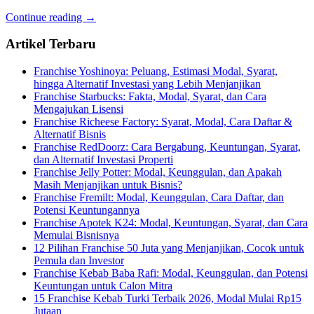
Continue reading →
Artikel Terbaru
Franchise Yoshinoya: Peluang, Estimasi Modal, Syarat,
hingga Alternatif Investasi yang Lebih Menjanjikan
Franchise Starbucks: Fakta, Modal, Syarat, dan Cara
Mengajukan Lisensi
Franchise Richeese Factory: Syarat, Modal, Cara Daftar &
Alternatif Bisnis
Franchise RedDoorz: Cara Bergabung, Keuntungan, Syarat,
dan Alternatif Investasi Properti
Franchise Jelly Potter: Modal, Keunggulan, dan Apakah
Masih Menjanjikan untuk Bisnis?
Franchise Fremilt: Modal, Keunggulan, Cara Daftar, dan
Potensi Keuntungannya
Franchise Apotek K24: Modal, Keuntungan, Syarat, dan Cara
Memulai Bisnisnya
12 Pilihan Franchise 50 Juta yang Menjanjikan, Cocok untuk
Pemula dan Investor
Franchise Kebab Baba Rafi: Modal, Keunggulan, dan Potensi
Keuntungan untuk Calon Mitra
15 Franchise Kebab Turki Terbaik 2026, Modal Mulai Rp15
Jutaan