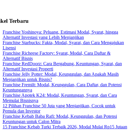
ikel Terbaru
Franchise Yoshinoya: Peluang, Estimasi Modal, Syarat, hingga
Alternatif Investasi yang Lebih Menjanjikan
Franchise Starbucks: Fakta, Modal, Syarat, dan Cara Mengajukan
Lisensi
Franchise Richeese Factory: Syarat, Modal, Cara Daftar &
Alternatif Bisnis
Franchise RedDoorz: Cara Bergabung, Keuntungan, Syarat, dan
Alternatif Investasi Properti
Franchise Jelly Potter: Modal, Keunggulan, dan Apakah Masih
Menjanjikan untuk Bisnis?
Franchise Fremilt: Modal, Keunggulan, Cara Daftar, dan Potensi
Keuntungannya
Franchise Apotek K24: Modal, Keuntungan, Syarat, dan Cara
Memulai Bisnisnya
12 Pilihan Franchise 50 Juta yang Menjanjikan, Cocok untuk
Pemula dan Investor
Franchise Kebab Baba Rafi: Modal, Keunggulan, dan Potensi
Keuntungan untuk Calon Mitra
15 Franchise Kebab Turki Terbaik 2026, Modal Mulai Rp15 Jutaan