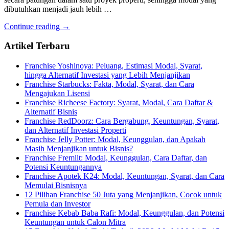
dibutuhkan menjadi jauh lebih …
Continue reading →
Artikel Terbaru
Franchise Yoshinoya: Peluang, Estimasi Modal, Syarat,
hingga Alternatif Investasi yang Lebih Menjanjikan
Franchise Starbucks: Fakta, Modal, Syarat, dan Cara
Mengajukan Lisensi
Franchise Richeese Factory: Syarat, Modal, Cara Daftar &
Alternatif Bisnis
Franchise RedDoorz: Cara Bergabung, Keuntungan, Syarat,
dan Alternatif Investasi Properti
Franchise Jelly Potter: Modal, Keunggulan, dan Apakah
Masih Menjanjikan untuk Bisnis?
Franchise Fremilt: Modal, Keunggulan, Cara Daftar, dan
Potensi Keuntungannya
Franchise Apotek K24: Modal, Keuntungan, Syarat, dan Cara
Memulai Bisnisnya
12 Pilihan Franchise 50 Juta yang Menjanjikan, Cocok untuk
Pemula dan Investor
Franchise Kebab Baba Rafi: Modal, Keunggulan, dan Potensi
Keuntungan untuk Calon Mitra