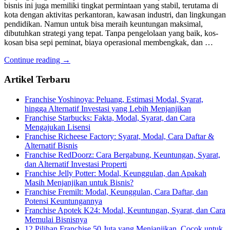
bisnis ini juga memiliki tingkat permintaan yang stabil, terutama di
kota dengan aktivitas perkantoran, kawasan industri, dan lingkungan
pendidikan. Namun untuk bisa meraih keuntungan maksimal,
dibutuhkan strategi yang tepat. Tanpa pengelolaan yang baik, kos-
kosan bisa sepi peminat, biaya operasional membengkak, dan …
Continue reading →
Artikel Terbaru
Franchise Yoshinoya: Peluang, Estimasi Modal, Syarat,
hingga Alternatif Investasi yang Lebih Menjanjikan
Franchise Starbucks: Fakta, Modal, Syarat, dan Cara
Mengajukan Lisensi
Franchise Richeese Factory: Syarat, Modal, Cara Daftar &
Alternatif Bisnis
Franchise RedDoorz: Cara Bergabung, Keuntungan, Syarat,
dan Alternatif Investasi Properti
Franchise Jelly Potter: Modal, Keunggulan, dan Apakah
Masih Menjanjikan untuk Bisnis?
Franchise Fremilt: Modal, Keunggulan, Cara Daftar, dan
Potensi Keuntungannya
Franchise Apotek K24: Modal, Keuntungan, Syarat, dan Cara
Memulai Bisnisnya
12 Pilihan Franchise 50 Juta yang Menjanjikan, Cocok untuk