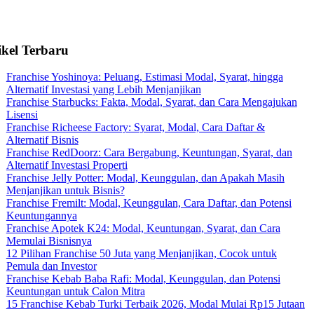
ikel Terbaru
Franchise Yoshinoya: Peluang, Estimasi Modal, Syarat, hingga
Alternatif Investasi yang Lebih Menjanjikan
Franchise Starbucks: Fakta, Modal, Syarat, dan Cara Mengajukan
Lisensi
Franchise Richeese Factory: Syarat, Modal, Cara Daftar &
Alternatif Bisnis
Franchise RedDoorz: Cara Bergabung, Keuntungan, Syarat, dan
Alternatif Investasi Properti
Franchise Jelly Potter: Modal, Keunggulan, dan Apakah Masih
Menjanjikan untuk Bisnis?
Franchise Fremilt: Modal, Keunggulan, Cara Daftar, dan Potensi
Keuntungannya
Franchise Apotek K24: Modal, Keuntungan, Syarat, dan Cara
Memulai Bisnisnya
12 Pilihan Franchise 50 Juta yang Menjanjikan, Cocok untuk
Pemula dan Investor
Franchise Kebab Baba Rafi: Modal, Keunggulan, dan Potensi
Keuntungan untuk Calon Mitra
15 Franchise Kebab Turki Terbaik 2026, Modal Mulai Rp15 Jutaan