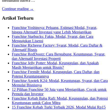
memahami bahwa …
Continue reading →
Artikel Terbaru
Franchise Yoshinoya: Peluang, Estimasi Modal, Syarat,
hingga Alternatif Investasi yang Lebih Menjanjikan
Franchise Starbucks: Fakta, Modal, Syarat, dan Cara
Mengajukan Lisensi
Franchise Richeese Factory: Syarat, Modal, Cara Daftar &
Alternatif Bisnis
Franchise RedDoorz: Cara Bergabung, Keuntungan, Syarat,
dan Alternatif Investasi Properti
Franchise Jelly Potter: Modal, Keunggulan, dan Apakah
Masih Menjanjikan untuk Bisnis?
Franchise Fremilt: Modal, Keunggulan, Cara Daftar, dan
Potensi Keuntungannya
Franchise Apotek K24: Modal, Keuntungan, Syarat, dan Cara
Memulai Bisnisnya
12 Pilihan Franchise 50 Juta yang Menjanjikan, Cocok untuk
Pemula dan Investor
Franchise Kebab Baba Rafi: Modal, Keunggulan, dan Potensi
Keuntungan untuk Calon Mitra
15 Franchise Kebab Turki Terbaik 2026, Modal Mulai Rp15