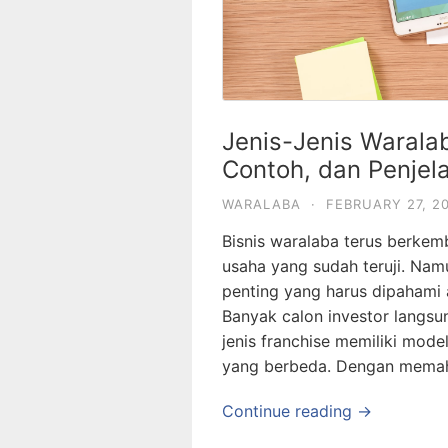
Jenis-Jenis Waralaba
Contoh, dan Penjel
WARALABA
·
FEBRUARY 27, 2
Bisnis waralaba terus berke
usaha yang sudah teruji. Nam
penting yang harus dipahami ad
Banyak calon investor langsu
jenis franchise memiliki model
yang berbeda. Dengan memaha
Continue reading →