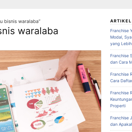
u bisnis waralaba”
ARTIKEL
isnis waralaba
Franchise Y
Modal, Syar
yang Lebih
Franchise S
dan Cara M
Franchise 
Cara Daftar
Franchise 
Keuntungan,
Properti
Franchise J
dan Apakah