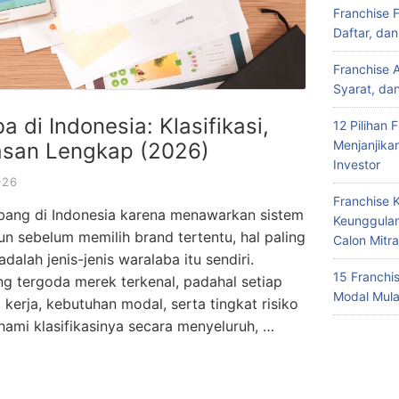
Franchise 
Daftar, da
Franchise 
Syarat, da
 di Indonesia: Klasifikasi,
12 Pilihan 
Menjanjika
asan Lengkap (2026)
Investor
026
Franchise 
mbang di Indonesia karena menawarkan sistem
Keunggulan
un sebelum memilih brand tertentu, hal paling
Calon Mitra
alah jenis-jenis waralaba itu sendiri.
15 Franchi
ng tergoda merek terkenal, padahal setiap
Modal Mula
 kerja, kebutuhan modal, serta tingkat risiko
mi klasifikasinya secara menyeluruh, …