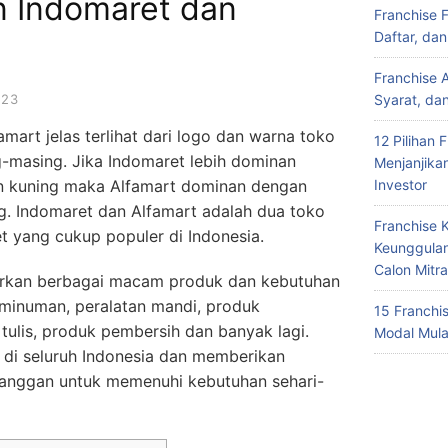
 Indomaret dan
Franchise 
Daftar, da
Franchise 
023
Syarat, da
art jelas terlihat dari logo dan warna toko
12 Pilihan 
g-masing. Jika Indomaret lebih dominan
Menjanjika
n kuning maka Alfamart dominan dengan
Investor
g. Indomaret dan Alfamart adalah dua toko
Franchise 
t yang cukup populer di Indonesia.
Keunggulan
Calon Mitra
arkan berbagai macam produk dan kebutuhan
, minuman, peralatan mandi, produk
15 Franchi
 tulis, produk pembersih dan banyak lagi.
Modal Mula
r di seluruh Indonesia dan memberikan
anggan untuk memenuhi kebutuhan sehari-