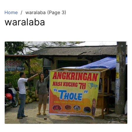
Skip
to
Home
waralaba (Page 3)
content
waralaba